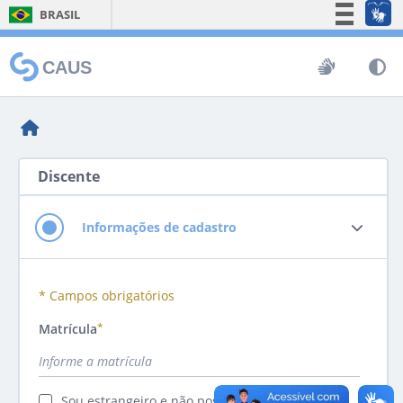
BRASIL
Simplifique!
CAUS
Comunica BR
Participe
Acesso à informação
Legislação
Discente
Canais
Informações de cadastro
* Campos obrigatórios
Matrícula
Sou estrangeiro e não possuo CPF