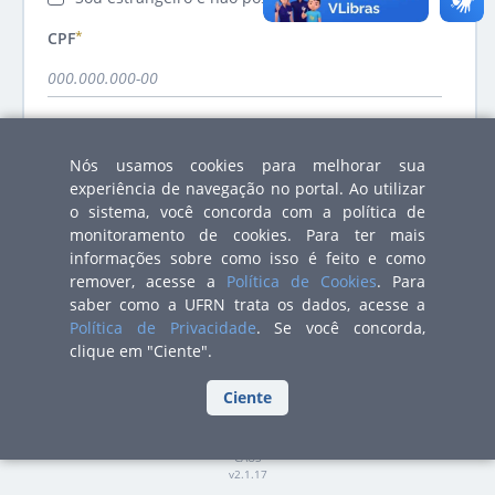
CPF
Nós usamos cookies para melhorar sua
experiência de navegação no portal. Ao utilizar
CANCELAR
o sistema, você concorda com a política de
monitoramento de cookies. Para ter mais
informações sobre como isso é feito e como
remover, acesse a
Política de Cookies
. Para
saber como a UFRN trata os dados, acesse a
Política de Privacidade
. Se você concorda,
clique em "Ciente".
STI
Ciente
Superintendência de Tecnologia da Informação
Copyright
©
2006 -
2026
UFRN
CAUS
versão
v
2.1.17